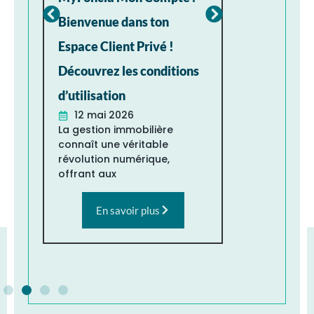
Bienvenue dans ton
toulousai
Espace Client Privé !
NEXITY 
Découvrez les conditions
COLOMBE
d’utilisation
TOULOUSE
12 mai 2026
tendance
La gestion immobilière
5 mai 
connaît une véritable
Le marché 
révolution numérique,
toulousain
offrant aux
effervesc
depuis plu
En savoir plus
En 